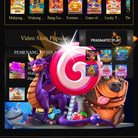
Mahjong Ways
Wukong - Black Scatter
Bang Gacor 1000
Fortune Gems
Gates of Olympus Super Scatter
Lucky Twins Nexus
The Cry
Video Slots Popular
PEMENANG MESIN SLOT
mu****45
IDR
8,777,8888.00
Mahjong Wins 2 – Scatter
Hitam
ya****tz
IDR
11,663,754.00
Starlight Princess x500
jus****12
IDR
5,231,773.00
Gates of Olympus 1000
gab****7