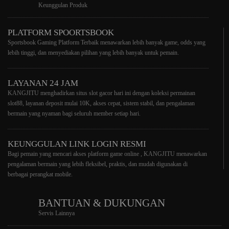
Keunggulan Produk
PLATFORM SPOORTSBOOK
Sportsbook Gaming Platform Terbaik menawarkan lebih banyak game, odds yang
lebih tinggi, dan menyediakan pilihan yang lebih banyak untuk pemain.
LAYANAN 24 JAM
KANGJITU menghadirkan situs slot gacor hari ini dengan koleksi permainan
slot88, layanan deposit mulai 10K, akses cepat, sistem stabil, dan pengalaman
bermain yang nyaman bagi seluruh member setiap hari.
KEUNGGULAN LINK LOGIN RESMI
Bagi pemain yang mencari akses platform game online , KANGJITU menawarkan
pengalaman bermain yang lebih fleksibel, praktis, dan mudah digunakan di
berbagai perangkat mobile.
BANTUAN & DUKUNGAN
Servis Lainnya