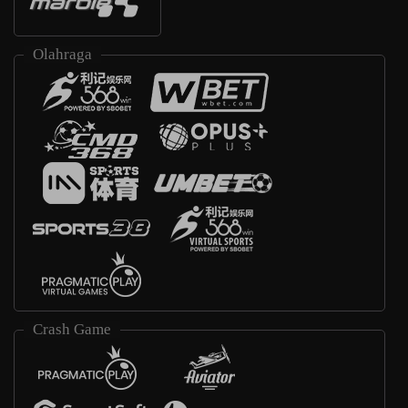
Olahraga
Crash Game