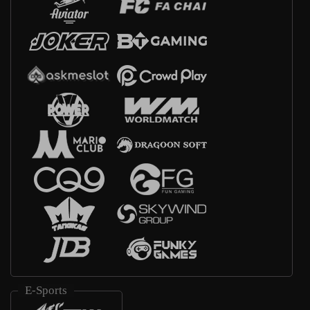
E-Sports