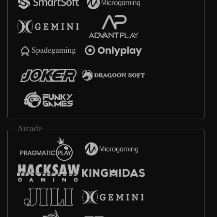
Arcade