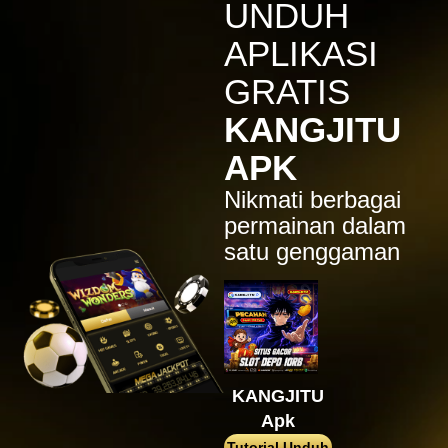
IDR
3,754,000.00
UNDUH
Mahjong ways 3 - Black
Scatter
APLIKASI
gac****p
GRATIS
IDR
9,122,000.00
Gates of Olympus™
KANGJITU
ma****z
APK
IDR
3,777,210.00
Sweet Bonanza
Nikmati berbagai
sa2****4
permainan dalam
IDR
4,421,000.00
satu genggaman
Gates of Gatot Kaca 1000
pet****17
IDR
8,126,000.00
Spaceman
ya****er
IDR
12,659,100.00
Starlight Princess
KANGJITU
Apk
bu****2
IDR
15,234,000.00
Tutorial Unduh