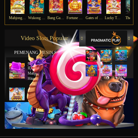
Mahjong Ways
Wukong - Black Scatter
Bang Gacor 1000
Fortune Gems
Gates of Olympus Super Scatter
Lucky Twins Nexus
The Cry
Video Slots Popular
PEMENANG MESIN SLOT
mu****45
IDR
8,777,8888.00
Mahjong Wins 2 – Scatter
Hitam
ya****tz
IDR
11,663,754.00
Starlight Princess x500
jus****12
IDR
5,231,773.00
Gates of Olympus 1000
gab****7