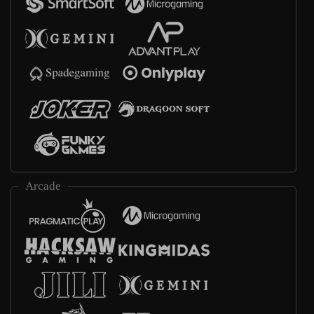
Arcade