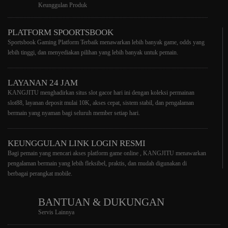
Keunggulan Produk
PLATFORM SPOORTSBOOK
Sportsbook Gaming Platform Terbaik menawarkan lebih banyak game, odds yang
lebih tinggi, dan menyediakan pilihan yang lebih banyak untuk pemain.
LAYANAN 24 JAM
KANGJITU menghadirkan situs slot gacor hari ini dengan koleksi permainan
slot88, layanan deposit mulai 10K, akses cepat, sistem stabil, dan pengalaman
bermain yang nyaman bagi seluruh member setiap hari.
KEUNGGULAN LINK LOGIN RESMI
Bagi pemain yang mencari akses platform game online , KANGJITU menawarkan
pengalaman bermain yang lebih fleksibel, praktis, dan mudah digunakan di
berbagai perangkat mobile.
BANTUAN & DUKUNGAN
Servis Lainnya