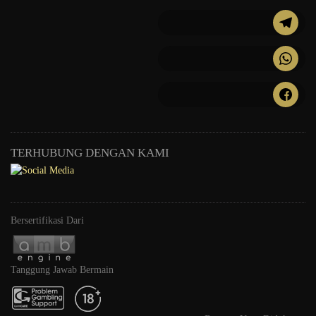
TERHUBUNG DENGAN KAMI
Bersertifikasi Dari
Tanggung Jawab Bermain