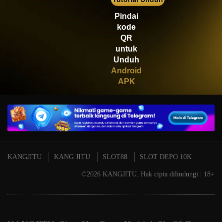
Mahjong Wins 3 – Black
Pindai
Scatter
kode
QR
untuk
Unduh
Android
APK
KANGJITU
KANG JITU
SLOT88
SLOT DEPO 10K
©2026 KANGJITU. Hak cipta dilindungi | 18+