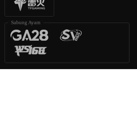
Sabung Ayam